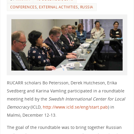
CONFERENCES
,
EXTERNAL ACTIVITIES
,
RUSSIA
RUCARR scholars Bo Petersson, Derek Hutcheson, Erika
Svedberg and Karina Vamling participated in a roundtable
meeting held by the
Swedsh International Center for Local
Democracy
(ICLD,
http://www.icld.se/eng/start.pab
) in
Malmö, December 12-13.
The goal of the roundtable was to bring together
Russian