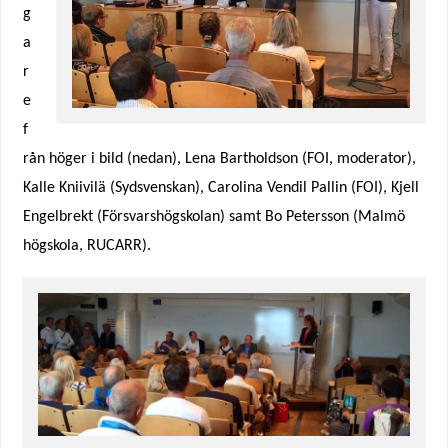
g
a
r
e
f
rån höger i bild (nedan), Lena Bartholdson (FOI, moderator),
Kalle Kniivilä (Sydsvenskan), Carolina Vendil Pallin (FOI), Kjell
Engelbrekt (Försvarshögskolan) samt Bo Petersson (Malmö
högskola, RUCARR).