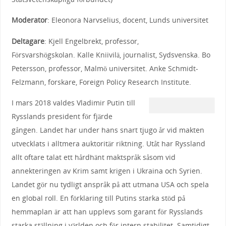
Moderator
: Eleonora Narvselius, docent, Lunds universitet
Deltagare
: Kjell Engelbrekt, professor,
Försvarshögskolan. Kalle Kniivilä, journalist, Sydsvenska. Bo
Petersson, professor, Malmö universitet. Anke Schmidt-
Felzmann, forskare, Foreign Policy Research Institute.
I mars 2018 valdes Vladimir Putin till
Rysslands president för fjärde
gången. Landet har under hans snart tjugo år vid makten
utvecklats i alltmera auktoritär riktning. Utåt har Ryssland
allt oftare talat ett hårdhänt maktspråk såsom vid
annekteringen av Krim samt krigen i Ukraina och Syrien.
Landet gör nu tydligt anspråk på att utmana USA och spela
en global roll. En förklaring till Putins starka stöd på
hemmaplan är att han upplevs som garant för Rysslands
starka ställning i världen och för intern stabilitet. Samtidigt