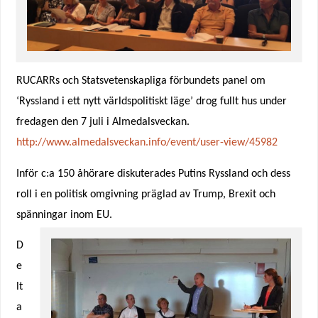
RUCARRs och Statsvetenskapliga förbundets panel om
‘Ryssland i ett nytt världspolitiskt läge’ drog fullt hus under
fredagen den 7 juli i Almedalsveckan.
http://www.almedalsveckan.info/event/user-view/45982
Inför c:a 150 åhörare diskuterades Putins Ryssland och dess
roll i en politisk omgivning präglad av Trump, Brexit och
spänningar inom EU.
D
e
lt
a